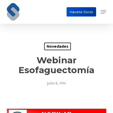
Skip
Men
to
Hacete Socio
Close
main
Menu
content
Novedades
Webinar
Esofaguectomía
julio 6, PM