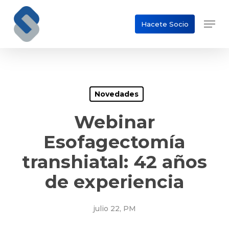
Skip
Men
to
Hacete Socio
Close
main
Menu
content
Novedades
Webinar
Esofagectomía
transhiatal: 42 años
de experiencia
julio 22, PM