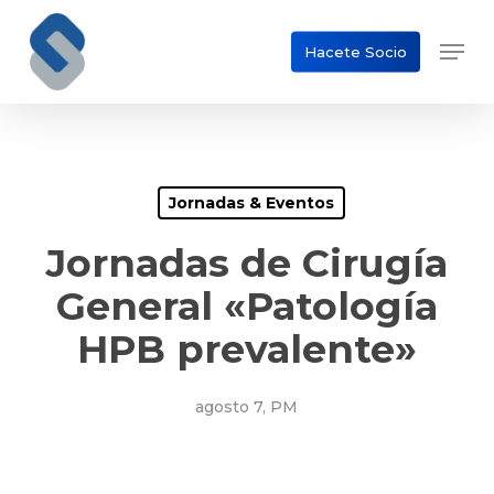
Skip
Men
to
Hacete Socio
Close
main
Menu
content
Jornadas & Eventos
Jornadas de Cirugía
General «Patología
HPB prevalente»
agosto 7, PM