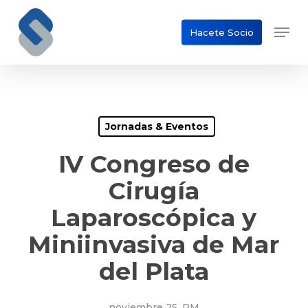
Skip
Men
to
Hacete Socio
Close
main
Menu
content
Jornadas & Eventos
IV Congreso de
Cirugía
Laparoscópica y
Miniinvasiva de Mar
del Plata
noviembre 25, PM