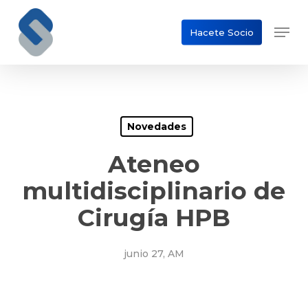
Skip
Men
to
Hacete Socio
Close
main
Menu
content
Novedades
Ateneo
multidisciplinario de
Cirugía HPB
junio 27, AM