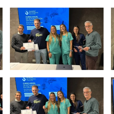
6
1
12
1