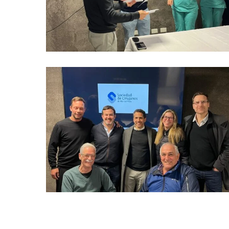
IMG-
20230719-
WA0016